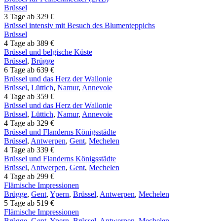
Brüssel
3 Tage ab 329 €
Brüssel intensiv mit Besuch des Blumenteppichs
Brüssel
4 Tage ab 389 €
Brüssel und belgische Küste
Brüssel
,
Brügge
6 Tage ab 639 €
Brüssel und das Herz der Wallonie
Brüssel
,
Lüttich
,
Namur
,
Annevoie
4 Tage ab 359 €
Brüssel und das Herz der Wallonie
Brüssel
,
Lüttich
,
Namur
,
Annevoie
4 Tage ab 329 €
Brüssel und Flanderns Königsstädte
Brüssel
,
Antwerpen
,
Gent
,
Mechelen
4 Tage ab 339 €
Brüssel und Flanderns Königsstädte
Brüssel
,
Antwerpen
,
Gent
,
Mechelen
4 Tage ab 299 €
Flämische Impressionen
Brügge
,
Gent
,
Ypern
,
Brüssel
,
Antwerpen
,
Mechelen
5 Tage ab 519 €
Flämische Impressionen
Brügge
,
Gent
,
Ypern
,
Brüssel
,
Antwerpen
,
Mechelen