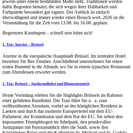
jeweils unter einem bestimmten Motto steht. Traditionell werden
dafür Begonien benutzt, die sich wegen ihrer Haltbarkeit und
Farbpalette besonders gut eignen. Der Anblick ist einfach
überwältigend und immer wieder einen Besuch wert. 2026 ist die
Veranstaltung für die Zeit vom 13.08. bis 16.08. geplant.
Begrenztes Kontingent – schnell sein lohnt sich!
1. Tag: Anreise – Brüssel
Anreise in die europäische Hauptstadt Brüssel. Im zentralen Hotel
beziehen Sie Ihre Zimmer. Anschließend unternehmen Sie einen
ersten Bummel in die Altstadt, wo Sie in einem typischen Restaurant
zum Abendessen erwartet werden.
2. Tag: Brüssel – Stadtrundfahrt und Blumenteppich
Heute Vormittag erleben Sie die Highlights Brüssels im Rahmen
einer geführten Rundfahrt. Die Tour führt Sie u. a. zum
weltberühmten Atomium, vorbei an der königlichen Residenz in
Laeken und durch das moderne Europaviertel mit dem EU-
Parlament, der Kommission und dem Rat der EU. Sie sehen den
imposanten Triumphbogen im Jubelpark, den prunkvollen
Justizpalast mit Panoramablick über die Stadt, sowie den
Königlichen Palast und die Kathedrale St. Michael und St. Gudula.