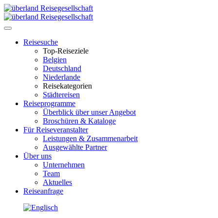
Toggle
navigation
Reisesuche
Top-Reiseziele
Belgien
Deutschland
Niederlande
Reisekategorien
Städtereisen
Reiseprogramme
Überblick über unser Angebot
Broschüren & Kataloge
Für Reiseveranstalter
Leistungen & Zusammenarbeit
Ausgewählte Partner
Über uns
Unternehmen
Team
Aktuelles
Reiseanfrage