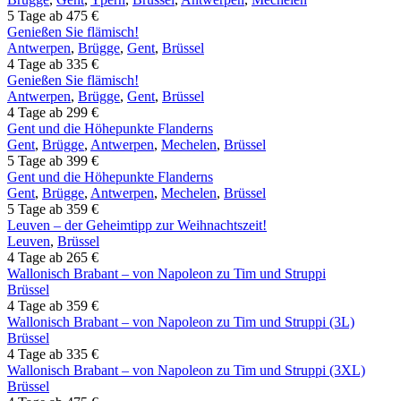
5 Tage ab 475 €
Genießen Sie flämisch!
Antwerpen
,
Brügge
,
Gent
,
Brüssel
4 Tage ab 335 €
Genießen Sie flämisch!
Antwerpen
,
Brügge
,
Gent
,
Brüssel
4 Tage ab 299 €
Gent und die Höhepunkte Flanderns
Gent
,
Brügge
,
Antwerpen
,
Mechelen
,
Brüssel
5 Tage ab 399 €
Gent und die Höhepunkte Flanderns
Gent
,
Brügge
,
Antwerpen
,
Mechelen
,
Brüssel
5 Tage ab 359 €
Leuven – der Geheimtipp zur Weihnachtszeit!
Leuven
,
Brüssel
4 Tage ab 265 €
Wallonisch Brabant – von Napoleon zu Tim und Struppi
Brüssel
4 Tage ab 359 €
Wallonisch Brabant – von Napoleon zu Tim und Struppi (3L)
Brüssel
4 Tage ab 335 €
Wallonisch Brabant – von Napoleon zu Tim und Struppi (3XL)
Brüssel