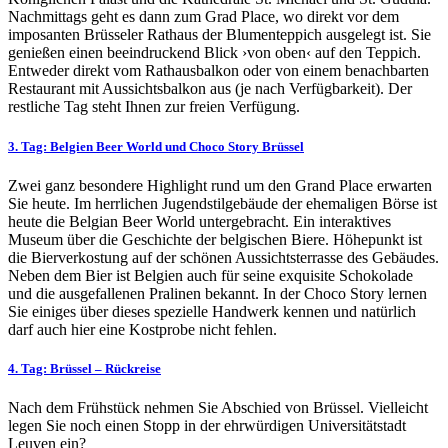
Nachmittags geht es dann zum Grad Place, wo direkt vor dem
imposanten Brüsseler Rathaus der Blumenteppich ausgelegt ist. Sie
genießen einen beeindruckend Blick ›von oben‹ auf den Teppich.
Entweder direkt vom Rathausbalkon oder von einem benachbarten
Restaurant mit Aussichtsbalkon aus (je nach Verfügbarkeit). Der
restliche Tag steht Ihnen zur freien Verfügung.
3. Tag: Belgien Beer World und Choco Story Brüssel
Zwei ganz besondere Highlight rund um den Grand Place erwarten
Sie heute. Im herrlichen Jugendstilgebäude der ehemaligen Börse ist
heute die Belgian Beer World untergebracht. Ein interaktives
Museum über die Geschichte der belgischen Biere. Höhepunkt ist
die Bierverkostung auf der schönen Aussichtsterrasse des Gebäudes.
Neben dem Bier ist Belgien auch für seine exquisite Schokolade
und die ausgefallenen Pralinen bekannt. In der Choco Story lernen
Sie einiges über dieses spezielle Handwerk kennen und natürlich
darf auch hier eine Kostprobe nicht fehlen.
4. Tag: Brüssel – Rückreise
Nach dem Frühstück nehmen Sie Abschied von Brüssel. Vielleicht
legen Sie noch einen Stopp in der ehrwürdigen Universitätstadt
Leuven ein?