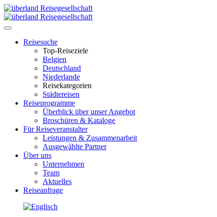
Toggle
navigation
Reisesuche
Top-Reiseziele
Belgien
Deutschland
Niederlande
Reisekategorien
Städtereisen
Reiseprogramme
Überblick über unser Angebot
Broschüren & Kataloge
Für Reiseveranstalter
Leistungen & Zusammenarbeit
Ausgewählte Partner
Über uns
Unternehmen
Team
Aktuelles
Reiseanfrage