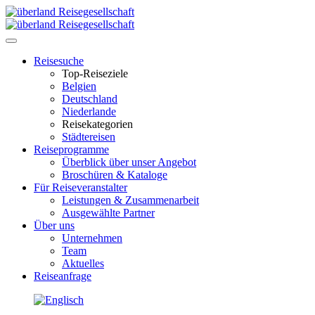
Toggle
navigation
Reisesuche
Top-Reiseziele
Belgien
Deutschland
Niederlande
Reisekategorien
Städtereisen
Reiseprogramme
Überblick über unser Angebot
Broschüren & Kataloge
Für Reiseveranstalter
Leistungen & Zusammenarbeit
Ausgewählte Partner
Über uns
Unternehmen
Team
Aktuelles
Reiseanfrage