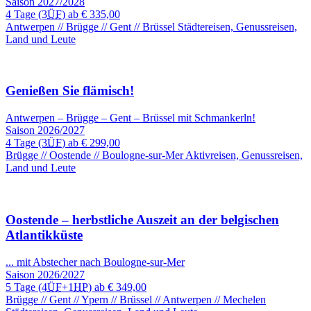
Saison 2027/2028
4 Tage
(3
ÜF
) ab
€ 335,00
Antwerpen // Brügge // Gent // Brüssel
Städtereisen, Genussreisen,
Land und Leute
Genießen Sie flämisch!
Antwerpen – Brügge – Gent – Brüssel mit Schmankerln!
Saison 2026/2027
4 Tage
(3
ÜF
) ab
€ 299,00
Brügge // Oostende // Boulogne-sur-Mer
Aktivreisen, Genussreisen,
Land und Leute
Oostende – herbstliche Auszeit an der belgischen
Atlantikküste
... mit Abstecher nach Boulogne-sur-Mer
Saison 2026/2027
5 Tage
(4
ÜF
+1
HP
) ab
€ 349,00
Brügge // Gent // Ypern // Brüssel // Antwerpen // Mechelen